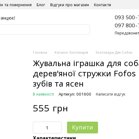
ін та повернення
Блог
Відгуки про магазин
Контакти
093 500-
танцює!
097 800-
Передзвонит
Головна
Каталог Зоотоварів
Зоотовари Для Собак
Жувальна іграшка для соба
дерев'яної стружки Fofos
зубів та ясен
В наявності
Артикул: 001600
Написати відгук
555 грн
Купити
Характеристики