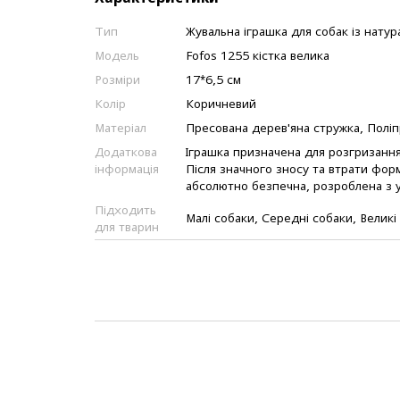
Тип
Жувальна іграшка для собак із натур
Модель
Fofos 1255 кістка велика
Розміри
17*6,5 см
Колір
Коричневий
Матеріал
Пресована дерев'яна стружка, Поліп
Додаткова
Іграшка призначена для розгризання
інформація
Після значного зносу та втрати фор
абсолютно безпечна, розроблена з у
Підходить
Малі собаки, Середні собаки, Великі
для тварин