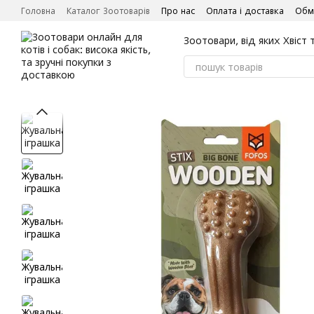
Перейти до основного контенту
Головна
Каталог Зоотоварів
Про нас
Оплата і доставка
Обм
Зоотовари, від яких Хвіст 