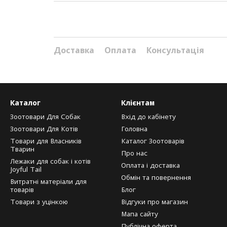
Доставка
Оплата
Консультація
Каталог
Клієнтам
Зоотовари Для Собак
Вхід до кабінету
Зоотовари Для Котів
Головна
Товари для Власників
Каталог Зоотоварів
Тварин
Про нас
Лежаки для собак і котів
Оплата і доставка
Joyful Tail
Обмін та повернення
Витратні матеріали для
товарів
Блог
Товари з уцінкою
Відгуки про магазин
Мапа сайту
Публічна оферта