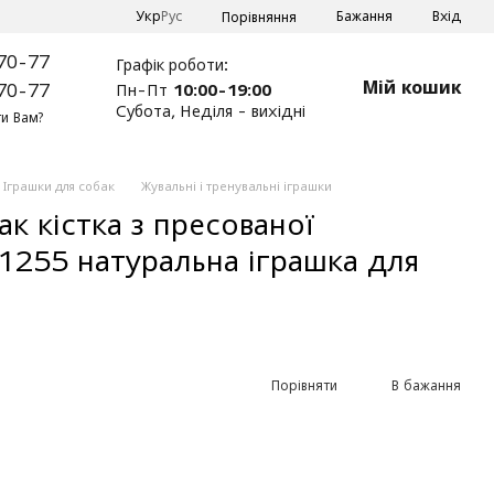
Укр
Рус
Бажання
Вхід
Порівняння
70-77
Графік роботи:
Мій кошик
Пн-Пт
10:00-19:00
70-77
Субота, Неділя - вихідні
и Вам?
Іграшки для собак
Жувальні і тренувальні іграшки
к кістка з пресованої
 1255 натуральна іграшка для
Порівняти
В бажання