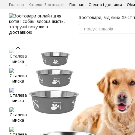
Перейти до основного контенту
Головна
Каталог Зоотоварів
Про нас
Оплата і доставка
Обм
Зоотовари, від яких Хвіст 