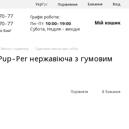
Укр
Рус
Бажання
Вхід
Порівняння
70-77
Графік роботи:
Мій кошик
Пн-Пт
10:00-19:00
70-77
Субота, Неділя - вихідні
и Вам?
Миски і годівниці
Одинарні миски для собак
Pup-Per нержавіюча з гумовим
Порівняти
В бажання