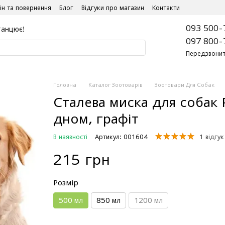
ін та повернення
Блог
Відгуки про магазин
Контакти
093 500-
танцює!
097 800-
Передзвонит
Головна
Каталог Зоотоварів
Зоотовари Для Собак
Сталева миска для собак 
дном, графіт
В наявності
Артикул: 001604
1 відгук
215 грн
Розмір
500 мл
850 мл
1200 мл