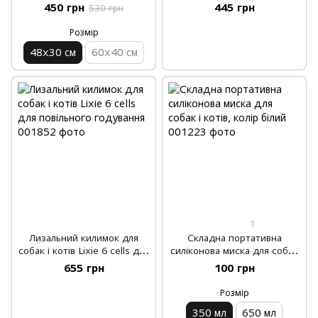
PlateUp нековзаючий сірий
повільного годування
450 грн
445 грн
530 грн
Розмір
48х30 см
60х40 см
1
Лизальний килимок для
Складна портативна
собак і котів Lixie 6 cells для
силіконова миска для собак
повільного годування
і котів, колір білий
655 грн
100 грн
Розмір
350 мл
650 мл