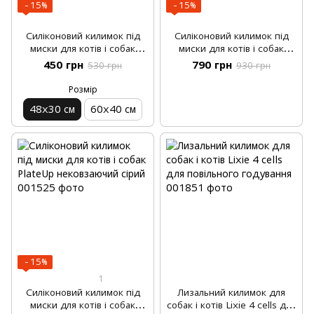
−15%
−15%
Силіконовий килимок під
Силіконовий килимок під
миски для котів і собак
миски для котів і собак
PlateUp нековзаючий чорний
PlateUp нековзаючий 60х40
450 грн
790 грн
530 грн
930 грн
см колір графіт
Розмір
48х30 см
60х40 см
−15%
1
Силіконовий килимок під
Лизальний килимок для
миски для котів і собак
собак і котів Lixie 4 cells для