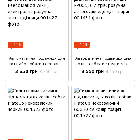
−11%
−14%
Автоматична годівниця для
Автоматична годівниця для
кота або собаки FeedoMatic
котів і собак Petrust PP005,
з Wi-Fi, електронна розумна
6 літрів, розумна
3 350 грн
3 550 грн
3 750 грн
4 150 грн
автогодівниця
автогодівниця для тварин