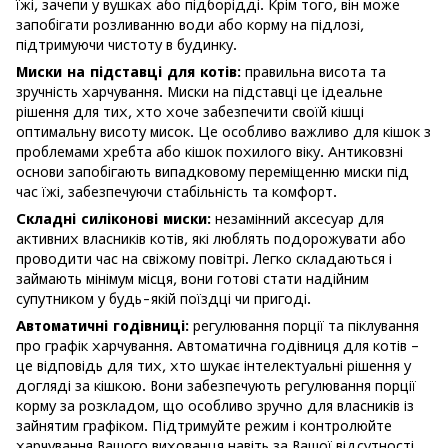
їжі, зачепи у вушках або підборідді. Крім того, він може
запобігати розливанню води або корму на підлозі,
підтримуючи чистоту в будинку.
Миски на підставці для котів:
правильна висота та
зручність харчування. Миски на підставці це ідеальне
рішення для тих, хто хоче забезпечити своїй кішці
оптимальну висоту мисок. Це особливо важливо для кішок з
проблемами хребта або кішок похилого віку. Антиковзні
основи запобігають випадковому переміщенню миски під
час їжі, забезпечуючи стабільність та комфорт.
Складні силіконові миски:
незамінний аксесуар для
активних власників котів, які люблять подорожувати або
проводити час на свіжому повітрі. Легко складаються і
займають мінімум місця, вони готові стати надійним
супутником у будь-якій поїздці чи пригоді.
Автоматичні годівниці:
регулювання порції та піклування
про графік харчування. Автоматична годівниця для котів –
це відповідь для тих, хто шукає інтелектуальні рішення у
догляді за кішкою. Вони забезпечують регулювання порції
корму за розкладом, що особливо зручно для власників із
зайнятим графіком. Підтримуйте режим і контролюйте
харчування Вашого вихованця навіть за Вашої відсутності.