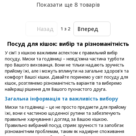
Показати ще 8 товарів
Назад
Вперед
1
з 2
Посуд для кішок: вибір та різноманітність
У сім'ї з кішкою важливим аспектом є правильний вибір
посуду. Миски та годівниці – невід'ємна частина турботи
про Вашого вихованця. Вони не тільки надають зручність
прийому їжі, але і можуть вплинути на загальне здоров'я та
комфорт Вашої кішки. Давайте поринемо у світ посуду для
кішок, розглянемо різноманітність варіантів та виберемо
найкращі рішення для Вашого пухнастого друга.
Загальна інформація та важливість вибору
Миски та годівниці – це не просто предмети для прийому
їжі, вони є частиною щоденної рутини та забезпечують
правильне харчування і догляд за Вашою кішкою.
Правильно вибраний посуд сприяє зручності та запобігає
різноманітним проблемам, таким як надмірне споживання