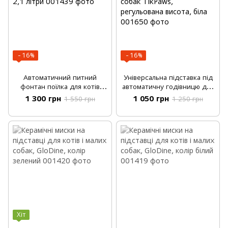
−16%
−16%
Автоматичний питний
Універсальна підставка під
фонтан поїлка для котів
автоматичну годівницю для
Cubic Petrust TK-WF002 2,1
котів і собак TikPaws,
1 300 грн
1 050 грн
1 550 грн
1 250 грн
літри
регульована висота, біла
Хіт