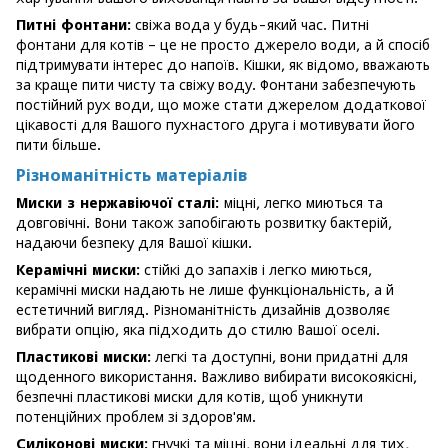
Питні фонтани:
свіжа вода у будь-який час. Питні
фонтани для котів – це не просто джерело води, а й спосіб
підтримувати інтерес до напоїв. Кішки, як відомо, вважають
за краще пити чисту та свіжу воду. Фонтани забезпечують
постійний рух води, що може стати джерелом додаткової
цікавості для Вашого пухнастого друга і мотивувати його
пити більше.
Різноманітність матеріалів
Миски з нержавіючої сталі:
міцні, легко миються та
довговічні. Вони також запобігають розвитку бактерій,
надаючи безпеку для Вашої кішки.
Керамічні миски:
стійкі до запахів і легко миються,
керамічні миски надають не лише функціональність, а й
естетичний вигляд. Різноманітність дизайнів дозволяє
вибрати опцію, яка підходить до стилю Вашої оселі.
Пластикові миски:
легкі та доступні, вони придатні для
щоденного використання. Важливо вибирати високоякісні,
безпечні пластикові миски для котів, щоб уникнути
потенційних проблем зі здоров'ям.
Силіконові миски:
гнучкі та міцні, вони ідеальні для тих,