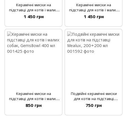
Керамічні миски на
Керамічні миски на
підставці для котів і малих
підставці для котів і малих
собак, GloDine, колір
собак, GloDine, колір білий
1 450 грн
1 450 грн
зелений
Керамічні миски на
Подвійні керамічні миски
підставці для котів і малих
для котів на підставці
собак, GemsBowl 400 мл
Mealux, 200+200 мл
850 грн
750 грн