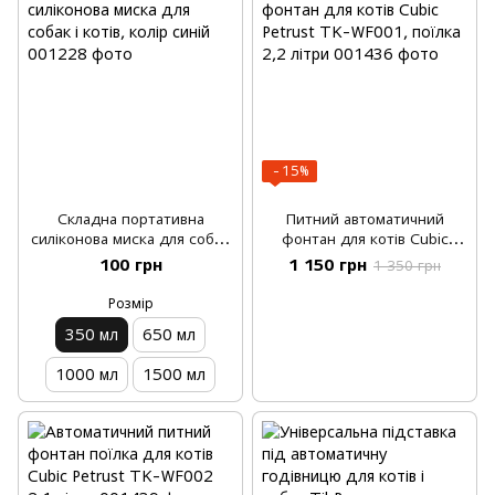
−15%
Складна портативна
Питний автоматичний
силіконова миска для собак
фонтан для котів Cubic
і котів, колір синій
Petrust TK-WF001, поїлка
100 грн
1 150 грн
1 350 грн
2,2 літри
Розмір
350 мл
650 мл
1000 мл
1500 мл