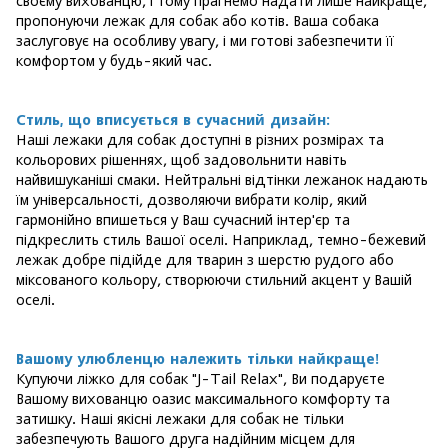
своєму вихованцю, і тому прагнемо надати лише найкраще,
пропонуючи лежак для собак або котів. Ваша собака
заслуговує на особливу увагу, і ми готові забезпечити її
комфортом у будь-який час.
Стиль, що вписується в сучасний дизайн:
Наші лежаки для собак доступні в різних розмірах та
кольорових рішеннях, щоб задовольнити навіть
найвишуканіші смаки. Нейтральні відтінки лежанок надають
їм універсальності, дозволяючи вибрати колір, який
гармонійно впишеться у Ваш сучасний інтер'єр та
підкреслить стиль Вашої оселі. Наприклад, темно-бежевий
лежак добре підійде для тварин з шерстю рудого або
міксованого кольору, створюючи стильний акцент у Вашій
оселі.
Вашому улюбленцю належить тільки найкраще!
Купуючи ліжко для собак "J-Tail Relax", Ви подаруєте
Вашому вихованцю оазис максимального комфорту та
затишку. Наші якісні лежаки для собак не тільки
забезпечують Вашого друга надійним місцем для