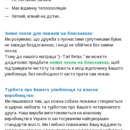
Має відмінну теплоізоляцію
Легкий, м'який на дотик.
Знімні чохли для лежаків на блискавках:
Ми розуміємо, що дружба з пухнастими супутниками буває
не завжди бездоганною, і іноді не обійтися без заміни
чохла.
Тому до нашого матраца "J-Tail Relax " ви можете
додатково придбати
знімні чохли на блискавках
, щоб
підтримувати чистоту та свіжість в місці відпочинку Вашого
улюбленця, без необхідності часто прати сам лежак.
Турбота про Вашого улюбленця та власне
виробництво:
Ми пишаємося тим, що кожна собача лежанка створюється
зі щирою любов'ю та турботою про Вашого чотирилапого
друга. Наші вироби виготовляються на власному
виробництві в Україні із застосуванням найсуворіших
стандартів якості. Ми глибоко поважаємо Вашу відданість