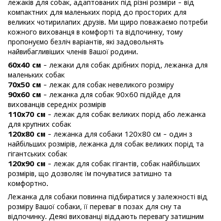
лежаків для собак, адаптованих під різні розміри - від
компактних для маленьких порід до просторих для
великих чотирилапих друзів. Ми щиро поважаємо потреби
кожного вихованця в комфорті та відпочинку, тому
пропонуємо безліч варіантів, які задовольнять
найвибагливіших членів Вашої родини.
60х40 см
- лежаки для собак дрібних порід, лежанка для
маленьких собак
70х50 см
- лежак для собак невеликого розміру
90х60 см
- лежанка для собак 90х60 підійде для
вихованців середніх розмірів
110х70 см
- лежак для собак великих порід або лежанка
для крупних собак
120х80 см
- лежанка для собаки 120х80 см - один з
найбільших розмірів, лежанка для собак великих порід та
гігантських собак
120х90 см
- лежак для собак гігантів, собак найбільших
розмірів, що дозволяє їм почуватися затишно та
комфортно.
Лежанка для собаки повинна підбиратися у залежності від
розміру Вашої собаки, її переваг в позах для сну та
відпочинку. Деякі вихованці віддають перевагу затишним