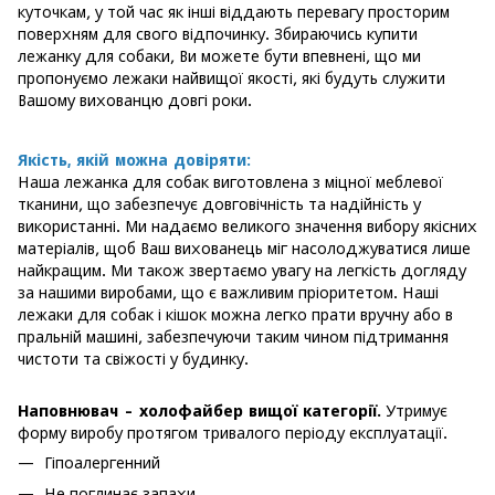
куточкам, у той час як інші віддають перевагу просторим
поверхням для свого відпочинку. Збираючись купити
лежанку для собаки, Ви можете бути впевнені, що ми
пропонуємо лежаки найвищої якості, які будуть служити
Вашому вихованцю довгі роки.
Якість, якій можна довіряти:
Наша лежанка для собак виготовлена з міцної меблевої
тканини, що забезпечує довговічність та надійність у
використанні. Ми надаємо великого значення вибору якісних
матеріалів, щоб Ваш вихованець міг насолоджуватися лише
найкращим. Ми також звертаємо увагу на легкість догляду
за нашими виробами, що є важливим пріоритетом. Наші
лежаки для собак і кішок можна легко прати вручну або в
пральній машині, забезпечуючи таким чином підтримання
чистоти та свіжості у будинку.
Наповнювач - холофайбер вищої категорії.
Утримує
форму виробу протягом тривалого періоду експлуатації.
Гіпоалергенний
Не поглинає запахи