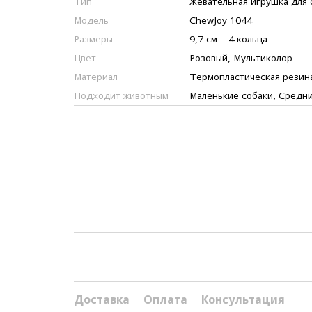
Тип
Жевательная игрушка для 
Модель
ChewJoy 1044
Размеры
9,7 см - 4 кольца
Цвет
Розовый, Мультиколор
Материал
Термопластическая резин
Подходит животным
Маленькие собаки, Средни
Доставка
Оплата
Консультация