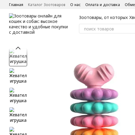
Перейти к основному контенту
Главная
Каталог Зоотоваров
О нас
Оплата и доставка
Обме
Зоотовары, от которых Хв