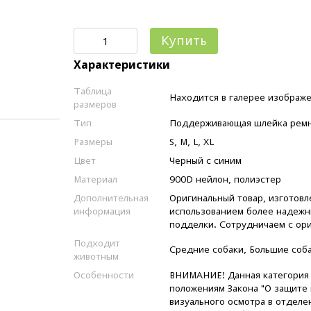
Купить
Характеристики
Таблица
Находится в галерее изображе
размеров
Тип
Поддерживающая шлейка ремни
Размеры
S, M, L, XL
Цвет
Черный с синим
Материал
900D нейлон, полиэстер
Дополнительная
Оригинальный товар, изготовл
информация
использованием более надежн
подделки. Сотрудничаем с ор
Подходит
Средние собаки, Большие соба
животным
Особенности
ВНИМАНИЕ! Данная категория т
положениям Закона "О защите 
визуального осмотра в отделе