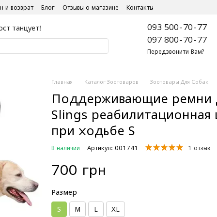
н и возврат
Блог
Отзывы о магазине
Контакты
093 500-70-77
ост танцует!
097 800-70-77
Передзвонити Вам?
Главная
Каталог Зоотоваров
Зоотовары Для Собак
Поддерживающие ремни д
Slings реабилитационная
при ходьбе S
В наличии
Артикул: 001741
1 отзыв
700 грн
Размер
S
M
L
XL