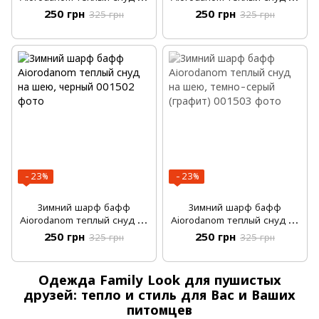
шею, сине-серый
шею, коричневый
250 грн
250 грн
325 грн
325 грн
−23%
−23%
Зимний шарф бафф
Зимний шарф бафф
Aiorodanom теплый снуд на
Aiorodanom теплый снуд на
шею, черный
шею, темно-серый (графит)
250 грн
250 грн
325 грн
325 грн
Одежда Family Look для пушистых
друзей: тепло и стиль для Вас и Ваших
питомцев