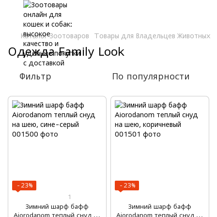
Каталог Зоотоваров
Товары для Владельцев Животных
Одежда Family Look
Фильтр
По популярности
−23%
−23%
1
Зимний шарф бафф
Зимний шарф бафф
Aiorodanom теплый снуд на
Aiorodanom теплый снуд на