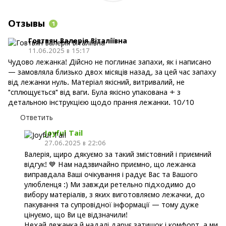
Отзывы
1
Говтвян Валерія Віталіївна
11.06.2025 в 15:17
Чудово лежанка! Дійсно не поглинає запахи, як і написано
— замовляла близько двох місяців назад, за цей час запаху
від лежанки нуль. Матеріал якісний, витривалий, не
"сплющується" від ваги. Була якісно упакована + з
детальною інструкцією щодо прання лежанки. 10/10
Ответить
Joyful Tail
27.06.2025 в 22:06
Валерія, щиро дякуємо за такий змістовний і приємний
відгук! 💙 Нам надзвичайно приємно, що лежанка
виправдала Ваші очікування і радує Вас та Вашого
улюбленця :) Ми завжди ретельно підходимо до
вибору матеріалів, з яких виготовляємо лежачки, до
пакування та супровідної інформації — тому дуже
цінуємо, що Ви це відзначили!
Нехай лежанка й надалі дарує затишок і комфорт, а ми